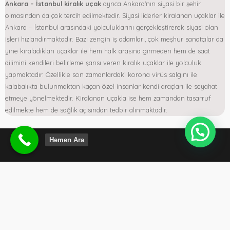
Ankara – İstanbul kiralık uçak
ayrıca Ankara’nın siyasi bir şehir
olmasından da çok tercih edilmektedir. Siyasi liderler kiralanan uçaklar ile
Ankara – İstanbul arasındaki yolculuklarını gerçekleştirerek siyasi olan
işleri hızlandırmaktadır. Bazı zengin iş adamları, çok meşhur sanatçılar da
yine kiraladıkları uçaklar ile hem halk arasına girmeden hem de saat
dilimini kendileri belirleme şansı veren kiralık uçaklar ile yolculuk
yapmaktadır. Özellikle son zamanlardaki korona virüs salgını ile
kalabalıkta bulunmaktan kaçan özel insanlar kendi araçları ile seyahat
etmeye yönelmektedir. Kiralanan uçakla ise hem zamandan tasarruf
edilmekte hem de sağlık açısından tedbir alınmaktadır.
Hemen Ara
Koru Mahallesi, Ahmet Taner Kışlalı Cad. North Star Plaza No:4
Kat 6/12 Çayyolu / Çankaya ANKARA