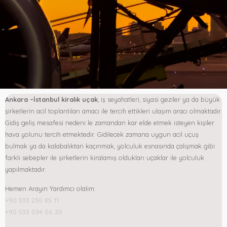
Ankara –İstanbul kiralık uçak
, iş seyahatleri, siyasi geziler ya da büyük
şirketlerin acil toplantıları amacı ile tercih ettikleri ulaşım aracı olmaktadır.
Gidiş geliş mesafesi nedeni le zamandan kar elde etmek isteyen kişiler
hava yolunu tercih etmektedir. Gidilecek zamana uygun acil uçuş
bulmak ya da kalabalıktan kaçınmak, yolculuk esnasında çalışmak gibi
farklı sebepler ile şirketlerin kiralamış oldukları uçaklar ile yolculuk
yapılmaktadır.
Hemen Arayın Yardımcı olalım:
+90 533 230 85 11
+90 533 034 06 20