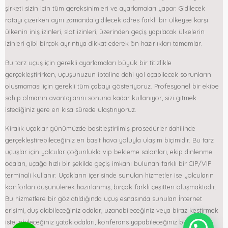
şirketi sizin için tüm gereksinimleri ve ayarlamaları yapar. Gidilecek
rotayı çizerken aynı zamanda gidilecek adres farklı bir ülkeyse karşı
ülkenin iniş izinleri, slot izinleri, üzerinden geçiş yapılacak ülkelerin
izinleri gibi birçok ayrıntıya dikkat ederek ön hazırlıkları tamamlar.
Bu tarz uçuş için gerekli ayarlamaları büyük bir titizlikle
gerçekleştirirken, uçuşunuzun iptaline dahi yol açabilecek sorunların
oluşmaması için gerekli tüm çabayı gösteriyoruz. Profesyonel bir ekibe
sahip olmanın avantajlarını sonuna kadar kullanıyor, sizi gitmek
istediğiniz yere en kısa sürede ulaştırıyoruz.
Kiralık uçaklar günümüzde basitleştirilmiş prosedürler dahilinde
gerçekleştirebileceğiniz en basit hava yoluyla ulaşım biçimidir. Bu tarz
uçuşlar için yolcular çoğunlukla vip bekleme salonları, ekip dinlenme
odaları, uçağa hızlı bir şekilde geçiş imkanı bulunan farklı bir CIP/VIP
terminali kullanır. Uçakların içerisinde sunulan hizmetler ise yolcuların
konforları düşünülerek hazırlanmış, birçok farklı çeşitten oluşmaktadır.
Bu hizmetlere bir göz atıldığında uçuş esnasında sunulan İnternet
erişimi, duş alabileceğiniz odalar, uzanabileceğiniz veya biraz kestirmek
isteyebileceğiniz yatak odaları, konferans yapabileceğiniz bir bölüm,