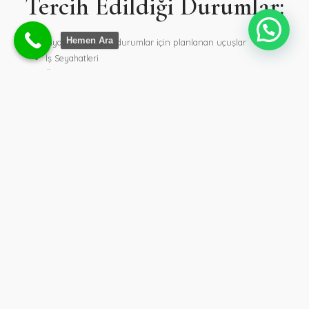
Tercih Edildiği Durumlar:
Hemen Ara
Siyasi ve Benzeri durumlar için planlanan uçuşlar
İş Seyahatleri
Üst düzey şirket yöneticilerin seyahatleri için planlanan
uçuşlar
Özel şirket organizasyonlarında personelin transferleri için
planlanan uçuşlar
Konser ve gösteri turları için planlanan uçuşlar
Spor organizasyonları için planlanan uçuşlar
Film çekimi ve klip organizasyonu için planlanan uçuşlar
Özel uçak kiralama hizmetine ihtiyacınız olması durumunda hiçbir
yükümlülük ya da hizmet bedeli gerektirmeyen
danışmanlığımızdan faydalanmak ya da fiyat teklifi almak için
yukarıdaki telefonlarımızdan 7/24 bize ulaşabilirsiniz.
İsterseniz online form doldurarak ta sistem üzerinden bize online
olarak ulaşabilirsiniz. Bu sayede bizler gelen formun niteliğine
göre en uygun fiyat ve diğer tüm teklifleri belirleyerek, ivedi
olarak sizlere dönüş yaparız.