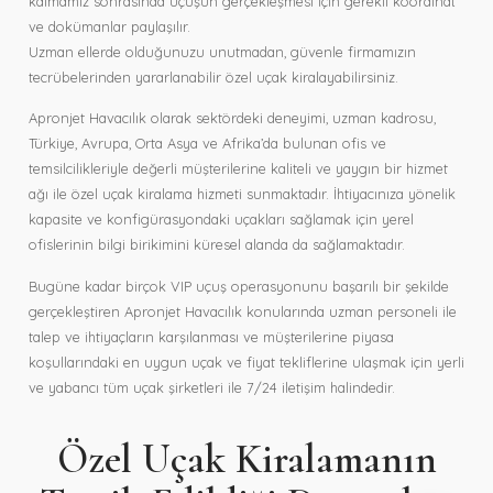
kalmamız sonrasında uçuşun gerçekleşmesi için gerekli koordinat
ve dokümanlar paylaşılır.
Uzman ellerde olduğunuzu unutmadan, güvenle firmamızın
tecrübelerinden yararlanabilir özel uçak kiralayabilirsiniz.
Apronjet Havacılık olarak sektördeki deneyimi, uzman kadrosu,
Türkiye, Avrupa, Orta Asya ve Afrika’da bulunan ofis ve
temsilcilikleriyle değerli müşterilerine kaliteli ve yaygın bir hizmet
ağı ile özel uçak kiralama hizmeti sunmaktadır. İhtiyacınıza yönelik
kapasite ve konfigürasyondaki uçakları sağlamak için yerel
ofislerinin bilgi birikimini küresel alanda da sağlamaktadır.
Bugüne kadar birçok VIP uçuş operasyonunu başarılı bir şekilde
gerçekleştiren Apronjet Havacılık konularında uzman personeli ile
talep ve ihtiyaçların karşılanması ve müşterilerine piyasa
koşullarındaki en uygun uçak ve fiyat tekliflerine ulaşmak için yerli
ve yabancı tüm uçak şirketleri ile 7/24 iletişim halindedir.
Özel Uçak Kiralamanın