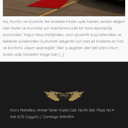
Hız, Konfor ve Güvenlik Tek Noktada Kiralık uçak hizmeti, zamanı değerli
olan kişiler ve kurumlar için tasarlanmış özel bir hava taşımacılığı
çözümüdür. Yoğun hava trafiğinden, uzun güvenlik kuyruklarından ve
bekleme sürelerinden kurtulmak isteyenler için özel jet kiralama en hızlı
ve konforlu ulaşım seçeneğidir. İster iş seyahati ister tatil planı olsun,
kiralık uçak hizmetleri kişiye özel […]
Koru Mahallesi, Ahmet Taner Kışlalı Cad. North Star Plaza No:4
Kat 6/12 Çayyolu / Çankaya ANKARA